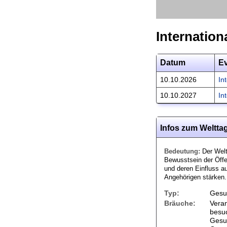
Internation
Datum
E
10.10.2026
In
10.10.2027
In
Infos zum Weltta
Bedeutung:
Der Welt
Bewusstsein der Öffe
und deren Einfluss a
Angehörigen stärken.
Typ:
Gesu
Bräuche:
Veran
besuc
Gesun