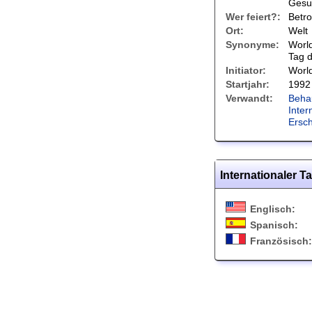
Gesu
Wer feiert?:
Betro
Ort:
Welt
Synonyme:
World
Tag d
Initiator:
World
Startjahr:
1992
Verwandt:
Beha
Inter
Ersc
Internationaler 
Englisch:
Spanisch:
Französisch: