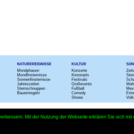
NATUREREIGNISSE
KULTUR
SON
Mondphasen
Konzerte
Zeit
Mondfinsternisse
Kinostarts
Ster
Sonnenfinsternisse
Festivals
Scha
Jahreszeiten
Großevents
Wah
Sternschnuppen
Fußball
Mes
Bauernregeln
Comedy
Erin
Shows
Volk
e
–
Kalender
–
Lexikon
–
App
–
Sitemap
–
Impressum
–
Datenschutzhinweis
verbessern. Mit der Nutzung der Webseite erklären Sie sich mi
ternationaler Tag der seelischen Gesundheit – Copyright © 2026 Kleiner Kalen