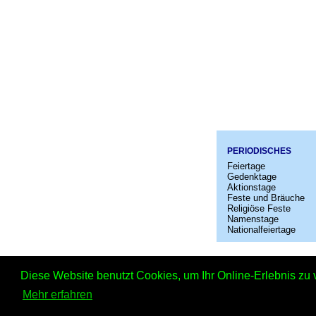
PERIODISCHES
Feiertage
Gedenktage
Aktionstage
Feste und Bräuche
Religiöse Feste
Namenstage
Nationalfeiertage
Startseit
Diese Website benutzt Cookies, um Ihr Online-Erlebnis zu 
In
Mehr erfahren