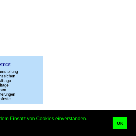
STIGE
umstellung
nzeichen
lttage
ltage
sen
nerungen
sfeste
–
Kontakt
t dem Einsatz von Cookies einverstanden.
der
OK