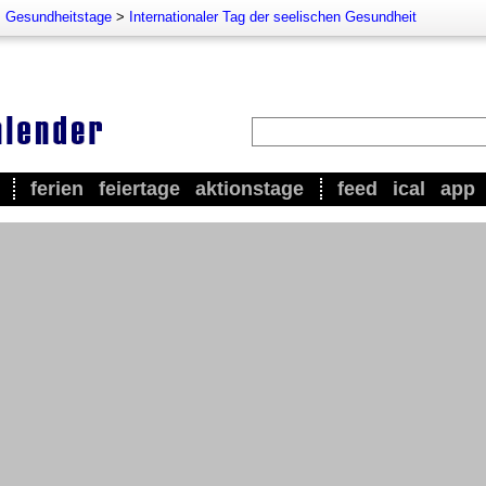
>
Gesundheitstage
>
Internationaler Tag der seelischen Gesundheit
ferien
feiertage
aktionstage
feed
ical
app