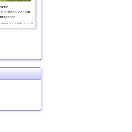
ische
 Ein Mann, der auf
entspannt.
Lizenz: iStockphoto.com