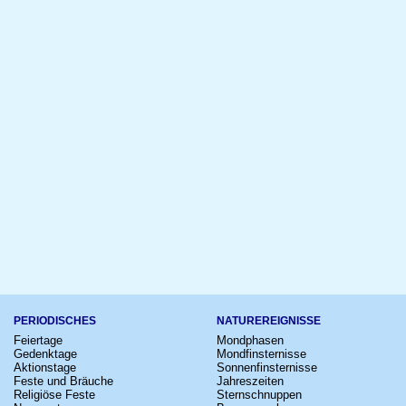
PERIODISCHES
NATUREREIGNISSE
Feiertage
Mondphasen
Gedenktage
Mondfinsternisse
Aktionstage
Sonnenfinsternisse
Feste und Bräuche
Jahreszeiten
Religiöse Feste
Sternschnuppen