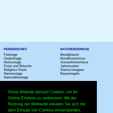
PERIODISCHES
NATUREREIGNISSE
Feiertage
Mondphasen
Gedenktage
Mondfinsternisse
Aktionstage
Sonnenfinsternisse
Feste und Bräuche
Jahreszeiten
Religiöse Feste
Sternschnuppen
Namenstage
Bauernregeln
Nationalfeiertage
KULTUR
SONSTIGE
Konzerte
Zeitumstellung
Diese Website benutzt Cookies, um Ihr
Kinostarts
Sternzeichen
Festivals
Schalttage
Online-Erlebnis zu verbessern. Mit der
Großevents
Wahltage
Nutzung der Webseite erklären Sie sich mit
Fußball
Messen
Comedy
Erinnerungen
dem Einsatz von Cookies einverstanden.
Shows
Volksfeste