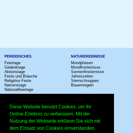
PERIODISCHES
NATUREREIGNISSE
Feiertage
Mondphasen
Gedenktage
Mondfinsternisse
Aktionstage
Sonnenfinsternisse
Feste und Bräuche
Jahreszeiten
Religiöse Feste
Sternschnuppen
Namenstage
Bauernregeln
Nationalfeiertage
KULTUR
SONSTIGE
Konzerte
Zeitumstellung
Diese Website benutzt Cookies, um Ihr
Kinostarts
Sternzeichen
Festivals
Schalttage
Online-Erlebnis zu verbessern. Mit der
Großevents
Wahltage
Nutzung der Webseite erklären Sie sich mit
Fußball
Messen
Comedy
Erinnerungen
dem Einsatz von Cookies einverstanden.
Shows
Volksfeste