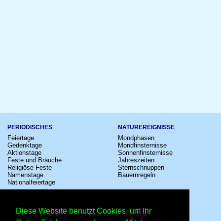
PERIODISCHES
NATUREREIGNISSE
Feiertage
Mondphasen
Gedenktage
Mondfinsternisse
Aktionstage
Sonnenfinsternisse
Feste und Bräuche
Jahreszeiten
Religiöse Feste
Sternschnuppen
Namenstage
Bauernregeln
Nationalfeiertage
KULTUR
SONSTIGE
Konzerte
Zeitumstellung
Diese Website benutzt Cookies, um Ihr
Kinostarts
Sternzeichen
Festivals
Schalttage