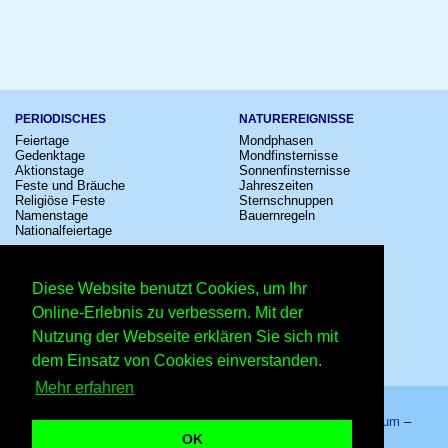
PERIODISCHES
NATUREREIGNISSE
Feiertage
Mondphasen
Gedenktage
Mondfinsternisse
Aktionstage
Sonnenfinsternisse
Feste und Bräuche
Jahreszeiten
Religiöse Feste
Sternschnuppen
Namenstage
Bauernregeln
Nationalfeiertage
KULTUR
SONSTIGE
Konzerte
Zeitumstellung
Diese Website benutzt Cookies, um Ihr
Kinostarts
Sternzeichen
Festivals
Schalttage
Online-Erlebnis zu verbessern. Mit der
Großevents
Wahltage
Nutzung der Webseite erklären Sie sich mit
Fußball
Messen
Comedy
Erinnerungen
dem Einsatz von Cookies einverstanden.
Shows
Volksfeste
Mehr erfahren
Startseite
–
Kalender
–
Lexikon
–
App
–
Sitemap
–
Impressum
–
Datenschutzhinweis
–
Kontakt
OK