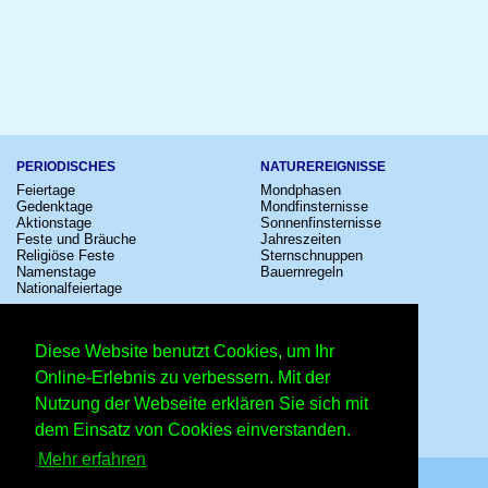
PERIODISCHES
NATUREREIGNISSE
Feiertage
Mondphasen
Gedenktage
Mondfinsternisse
Aktionstage
Sonnenfinsternisse
Feste und Bräuche
Jahreszeiten
Religiöse Feste
Sternschnuppen
Namenstage
Bauernregeln
Nationalfeiertage
KULTUR
SONSTIGE
Konzerte
Zeitumstellung
Diese Website benutzt Cookies, um Ihr
Kinostarts
Sternzeichen
Festivals
Schalttage
Online-Erlebnis zu verbessern. Mit der
Großevents
Wahltage
Nutzung der Webseite erklären Sie sich mit
Fußball
Messen
Comedy
Erinnerungen
dem Einsatz von Cookies einverstanden.
Shows
Volksfeste
Mehr erfahren