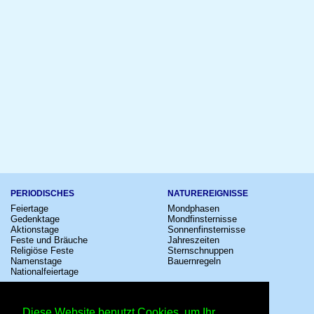
PERIODISCHES
NATUREREIGNISSE
Feiertage
Mondphasen
Gedenktage
Mondfinsternisse
Aktionstage
Sonnenfinsternisse
Feste und Bräuche
Jahreszeiten
Religiöse Feste
Sternschnuppen
Namenstage
Bauernregeln
Nationalfeiertage
KULTUR
SONSTIGE
Konzerte
Zeitumstellung
Diese Website benutzt Cookies, um Ihr