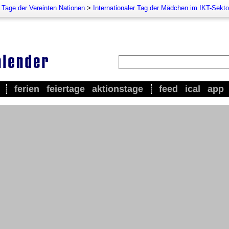
e Tage der Vereinten Nationen
>
Internationaler Tag der Mädchen im IKT-Sekto
ferien
feiertage
aktionstage
feed
ical
app