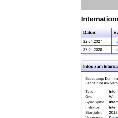
Internation
Datum
E
22.04.2027
In
27.04.2028
In
Infos zum Intern
Bedeutung:
Der Inte
Berufe rund um Mathe
Typ:
Inter
Ort:
Welt
Synonyme:
Inter
Initiator:
Inte
Startjahr:
2012
Verwandt:
Fraue