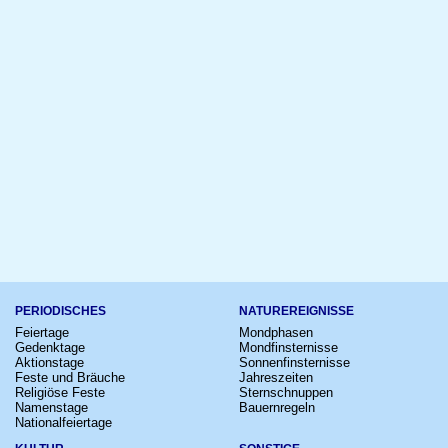
PERIODISCHES
NATUREREIGNISSE
Feiertage
Mondphasen
Gedenktage
Mondfinsternisse
Aktionstage
Sonnenfinsternisse
Feste und Bräuche
Jahreszeiten
Religiöse Feste
Sternschnuppen
Namenstage
Bauernregeln
Nationalfeiertage