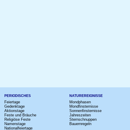
PERIODISCHES
NATUREREIGNISSE
Feiertage
Mondphasen
Gedenktage
Mondfinsternisse
Aktionstage
Sonnenfinsternisse
Feste und Bräuche
Jahreszeiten
Religiöse Feste
Sternschnuppen
Namenstage
Bauernregeln
Nationalfeiertage