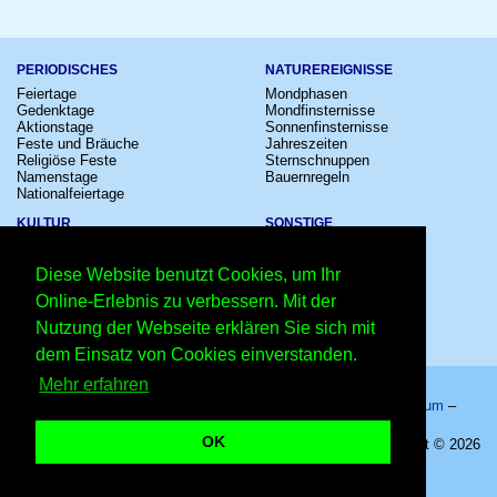
PERIODISCHES
NATUREREIGNISSE
Feiertage
Mondphasen
Gedenktage
Mondfinsternisse
Aktionstage
Sonnenfinsternisse
Feste und Bräuche
Jahreszeiten
Religiöse Feste
Sternschnuppen
Namenstage
Bauernregeln
Nationalfeiertage
KULTUR
SONSTIGE
Konzerte
Zeitumstellung
Kinostarts
Sternzeichen
Diese Website benutzt Cookies, um Ihr
Festivals
Schalttage
Großevents
Wahltage
Online-Erlebnis zu verbessern. Mit der
Fußball
Messen
Nutzung der Webseite erklären Sie sich mit
Comedy
Erinnerungen
Shows
Volksfeste
dem Einsatz von Cookies einverstanden.
Mehr erfahren
Startseite
–
Kalender
–
Lexikon
–
App
–
Sitemap
–
Impressum
–
Datenschutzhinweis
–
Kontakt
OK
Lerne-wie-Kompostieren-geht-Tag 2026 - 29.05.2026 – Copyright © 2026
Kleiner Kalender