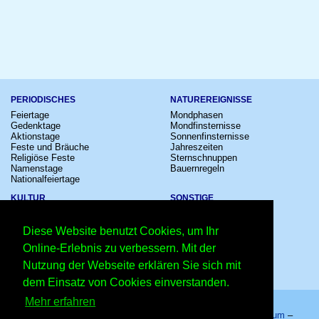
PERIODISCHES
NATUREREIGNISSE
Feiertage
Mondphasen
Gedenktage
Mondfinsternisse
Aktionstage
Sonnenfinsternisse
Feste und Bräuche
Jahreszeiten
Religiöse Feste
Sternschnuppen
Namenstage
Bauernregeln
Nationalfeiertage
KULTUR
SONSTIGE
Konzerte
Zeitumstellung
Kinostarts
Sternzeichen
Diese Website benutzt Cookies, um Ihr
Festivals
Schalttage
Großevents
Wahltage
Online-Erlebnis zu verbessern. Mit der
Fußball
Messen
Nutzung der Webseite erklären Sie sich mit
Comedy
Erinnerungen
Shows
Volksfeste
dem Einsatz von Cookies einverstanden.
Mehr erfahren
Startseite
–
Kalender
–
Lexikon
–
App
–
Sitemap
–
Impressum
–