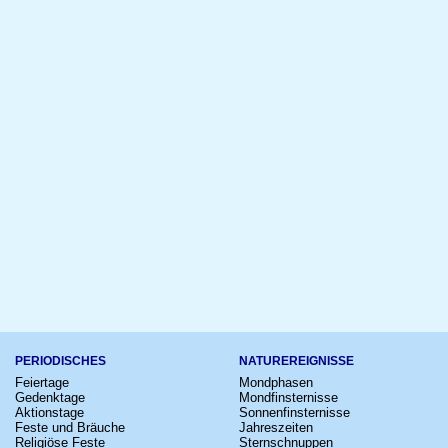
PERIODISCHES
NATUREREIGNISSE
Feiertage
Mondphasen
Gedenktage
Mondfinsternisse
Aktionstage
Sonnenfinsternisse
Feste und Bräuche
Jahreszeiten
Religiöse Feste
Sternschnuppen