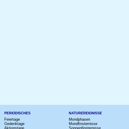
PERIODISCHES
NATUREREIGNISSE
Feiertage
Mondphasen
Gedenktage
Mondfinsternisse
Aktionstage
Sonnenfinsternisse