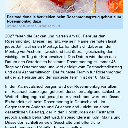
Das traditionelle Verkleiden beim Rosenmontagszug gehört zum
Rosenmontag dazu
Urheber: Anita Martinz. Lizenz: cc-by-2.0
2027 feiern die Jecken und Narren am 08. Februar den
Rosenmontag. Dieser Tag fällt, wie sein Name vermuten lässt,
jedes Jahr auf einen Montag. Es handelt sich dabei um den
Montag vor Aschermittwoch und fast überall gleichzeitig den
wichtigsten Tag der Karnevalszeit. Das Datum wird durch das
Datum des Osterfestes bestimmt. Rosenmontag ist immer 48
Tage vor Ostersonntag und wird gefolgt vom Fastnachtsdienstag
und dem Aschermittwoch. Der früheste Termin für Rosenmontag
ist der 2. Februar und der späteste Termin ist der 8. März.
In den Karnevalshochburgen wird der Rosenmontag vor allem
mit Fastnachtsumzügen gefeiert, die selten aufgrund schlechter
Wetterbedingungen abgesagt oder verschoben werden müssen.
Es handelt sich beim Rosenmontag in Deutschland - im
Gegensatz zu Andorra und Griechenland - nicht um einen
gesetzlichen Feiertag, der in den Hochburgen der Fastnacht
jedoch ähnlich behandelt wird. Insbesondere in Köln, Mainz und
Düsseldorf schließen viele Geschäfte und öffentliche
Einrichtungen und Schüler haben schulfrei.