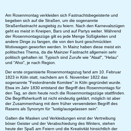
Am Rosenmontag verkleiden sich Fastnachtsbegeisterte und
begeben sich auf die Straßen, um die sogenannte
Straßenfastnacht ausgiebig zu feiern. Nach den Karnevalszügen
geht es meist in Kneipen, Bars und auf Partys weiter. Während
der Rosenmontagszüge gilt es jede Menge Süßigkeiten und
andere Dinge zu fangen, die von den bunt geschmückten
Motivwagen geworfen werden. In Mainz haben diese meist ein
politisches Thema, da die Mainzer Fastnacht allgemein sehr
politisch gehalten ist. Typisch sind Zurufe wie "Alaaf", "Helau"
und "Ahoi", je nach Region.
Der erste organisierte Rosenmontagszug fand am 10. Februar
1823 in Köln statt, nachdem am 6. November 1822 das
sogenannte "Festordnende Komitee" in Köln gegründet wurde.
Etwa im Jahr 1830 entstand der Begriff des Rosenmontags für
den Tag, an dem heute noch die Rosenmontagszüge stattfinden.
Die Begriffsherkunft ist nicht eindeutig geklärt, möglich ist aber
der Zusammenhang mit dem früher verwendeten Begriff des
Rasens als Synonym für "lustig/ausgelassen sein".
Galten die Masken und Verkleidungen einst der Vertreibung
böser Geister und der Verabschiedung des Winters, stehen
heute der Spaß am Feiern und die Kreativität hinsichtlich der