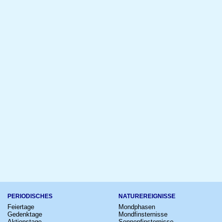
PERIODISCHES
NATUREREIGNISSE
Feiertage
Mondphasen
Gedenktage
Mondfinsternisse
Aktionstage
Sonnenfinsternisse