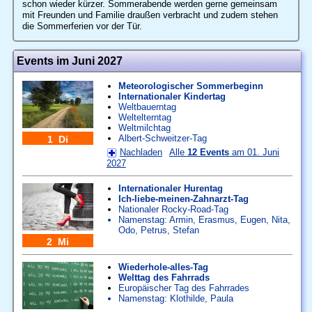
schon wieder kürzer. Sommerabende werden gerne gemeinsam
mit Freunden und Familie draußen verbracht und zudem stehen
die Sommerferien vor der Tür.
Events im Juni 2027
Meteorologischer Sommerbeginn
Internationaler Kindertag
Weltbauerntag
Weltelterntag
Weltmilchtag
Albert-Schweitzer-Tag
1 Di
Nachladen
Alle
12 Events
am 01. Juni
2027
Internationaler Hurentag
Ich-liebe-meinen-Zahnarzt-Tag
Nationaler Rocky-Road-Tag
Namenstag:
Armin
,
Erasmus
,
Eugen
,
Nita
,
Odo
,
Petrus
,
Stefan
2 Mi
Wiederhole-alles-Tag
Welttag des Fahrrads
Europäischer Tag des Fahrrades
Namenstag:
Klothilde
,
Paula