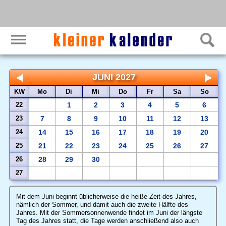
JUNI 2027
KW
Mo
Di
Mi
Do
Fr
Sa
So
22
1
2
3
4
5
6
23
7
8
9
10
11
12
13
24
14
15
16
17
18
19
20
25
21
22
23
24
25
26
27
26
28
29
30
27
Mit dem Juni beginnt üblicherweise die heiße Zeit des Jahres,
nämlich der Sommer, und damit auch die zweite Hälfte des
Jahres. Mit der Sommersonnenwende findet im Juni der längste
Tag des Jahres statt, die Tage werden anschließend also auch