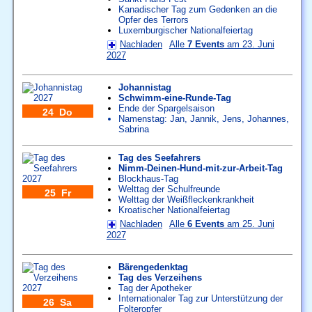
Kanadischer Tag zum Gedenken an die
Opfer des Terrors
Luxemburgischer Nationalfeiertag
Nachladen
Alle
7 Events
am 23. Juni
2027
Johannistag
Schwimm-eine-Runde-Tag
Ende der Spargelsaison
24 Do
Namenstag:
Jan
,
Jannik
,
Jens
,
Johannes
,
Sabrina
Tag des Seefahrers
Nimm-Deinen-Hund-mit-zur-Arbeit-Tag
Blockhaus-Tag
Welttag der Schulfreunde
25 Fr
Welttag der Weißfleckenkrankheit
Kroatischer Nationalfeiertag
Nachladen
Alle
6 Events
am 25. Juni
2027
Bärengedenktag
Tag des Verzeihens
Tag der Apotheker
Internationaler Tag zur Unterstützung der
26 Sa
Folteropfer