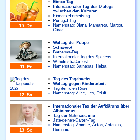
Eistee-Tag
Internationaler Tag des Dialogs
zwischen den Kulturen
Kindersicherheitstag
Portugal-Tag
Namenstag:
Diana
,
Margareta
,
Margot
,
10 Do
Olivia
Welttag der Puppe
Schawuot
Barnabas-Tag
Internationaler Tag des Spielens
Wilhelmstraßenfest
Namenstag:
Barnabas
,
Helga
11 Fr
Tag des Tagebuchs
Welttag gegen Kinderarbeit
Tag der roten Rose
Namenstag:
Alice
,
Leo
,
Odulf
12 Sa
Internationaler Tag der Aufklärung über
Albinismus
Tag der Nähmaschine
Jäte-deinen-Garten-Tag
Namenstag:
Annette
,
Anton
,
Antonius
,
Bernhard
13 So