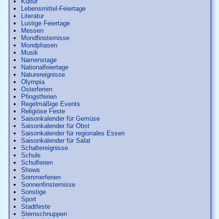
Kultur
Lebensmittel-Feiertage
Literatur
Lustige Feiertage
Messen
Mondfinsternisse
Mondphasen
Musik
Namenstage
Nationalfeiertage
Naturereignisse
Olympia
Osterferien
Pfingstferien
Regelmäßige Events
Religiöse Feste
Saisonkalender für Gemüse
Saisonkalender für Obst
Saisonkalender für regionales Essen
Saisonkalender für Salat
Schaltereignisse
Schule
Schulferien
Shows
Sommerferien
Sonnenfinsternisse
Sonstige
Sport
Stadtfeste
Sternschnuppen