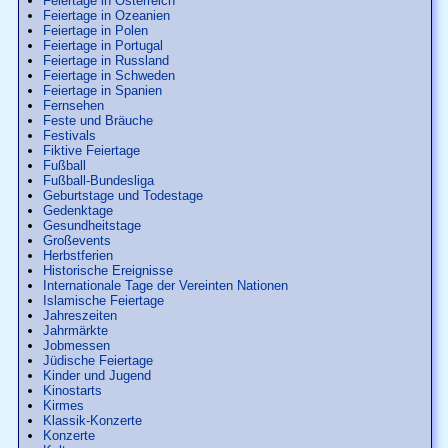
Feiertage in Österreich
Feiertage in Ozeanien
Feiertage in Polen
Feiertage in Portugal
Feiertage in Russland
Feiertage in Schweden
Feiertage in Spanien
Fernsehen
Feste und Bräuche
Festivals
Fiktive Feiertage
Fußball
Fußball-Bundesliga
Geburtstage und Todestage
Gedenktage
Gesundheitstage
Großevents
Herbstferien
Historische Ereignisse
Internationale Tage der Vereinten Nationen
Islamische Feiertage
Jahreszeiten
Jahrmärkte
Jobmessen
Jüdische Feiertage
Kinder und Jugend
Kinostarts
Kirmes
Klassik-Konzerte
Konzerte