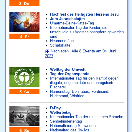
3 Do
Hochfest des Heiligsten Herzens Jesu
Jom Jeruschalajim
Umarme-Deine-Katze-Tag
Internationaler Tag der Kinder, die
unschuldig zu Aggressionsopfern geworden
sind
4 Fr
Neumond Juni
Schafskälte
Nachladen
Alle
8 Events
am 04. Juni
2027
Welttag der Umwelt
Tag der Organspende
Internationaler Tag für den Kampf gegen
illegale, ungemeldete und unregulierte
Fischerei
Namenstag:
Bonifatius
,
Ferdinand
,
5 Sa
Hildebrand
,
Winfried
D-Day
Welterbetag
Internationaler Tag der russischen Sprache
Sehbehindertentag
Nationalfeiertag Schwedens
Nationaltag des Jo-Jos
6 So