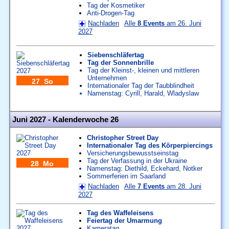
Tag der Kosmetiker
Anti-Drogen-Tag
Nachladen
Alle
8 Events
am 26. Juni
2027
Siebenschläfertag
Tag der Sonnenbrille
Tag der Kleinst-, kleinen und mittleren
Unternehmen
27 So
Internationaler Tag der Taubblindheit
Namenstag:
Cyrill
,
Harald
,
Wladyslaw
Juni 2027 - Kalenderwoche 26
Christopher Street Day
Internationaler Tag des Körperpiercings
Versicherungsbewusstseinstag
Tag der Verfassung in der Ukraine
28 Mo
Namenstag:
Diethild
,
Eckehard
,
Notker
Sommerferien im Saarland
Nachladen
Alle
7 Events
am 28. Juni
2027
Tag des Waffeleisens
Feiertag der Umarmung
Kameratag