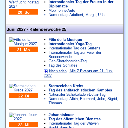
Internationaler Tag der Frauen in der
Diplomatie
Mobil ohne Auto
20 So
Namenstag:
Adalbert
,
Margit
,
Uda
Juni 2027 - Kalenderwoche 25
Fête de la Musique
Internationaler Yoga-Tag
Internationaler Tag des Surfens
21 Mo
Internationaler Tag zur Feier der
Sonnenwende
Geh-Skateboarden-Tag
Tag des Schlafes
Nachladen
Alle
7 Events
am 21. Juni
2027
Sternzeichen Krebs
Tag des antifaschistischen Kampfes
Nationaler Schokoladen-Eclair-Tag
22 Di
Namenstag:
Albin
,
Eberhard
,
John
,
Sigrid
,
Thomas
Johannisfeuer
Tag des öffentlichen Dienstes
Internationaler Tag der Witwen
23 Mi
Sankt-Hans-Fest