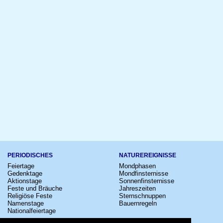
PERIODISCHES
NATUREREIGNISSE
Feiertage
Mondphasen
Gedenktage
Mondfinsternisse
Aktionstage
Sonnenfinsternisse
Feste und Bräuche
Jahreszeiten
Religiöse Feste
Sternschnuppen
Namenstage
Bauernregeln
Nationalfeiertage