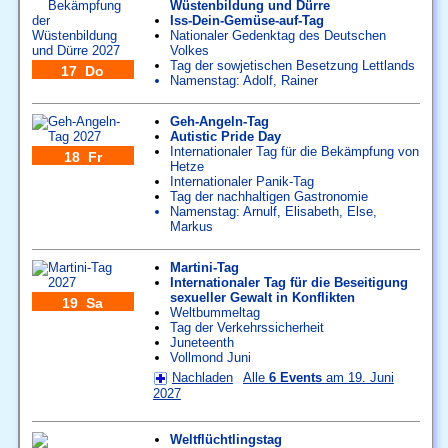
Wüstenbildung und Dürre
Iss-Dein-Gemüse-auf-Tag
Nationaler Gedenktag des Deutschen
Volkes
Tag der sowjetischen Besetzung Lettlands
17 Do
Namenstag:
Adolf
,
Rainer
Geh-Angeln-Tag
Autistic Pride Day
Internationaler Tag für die Bekämpfung von
18 Fr
Hetze
Internationaler Panik-Tag
Tag der nachhaltigen Gastronomie
Namenstag:
Arnulf
,
Elisabeth
,
Else
,
Markus
Martini-Tag
Internationaler Tag für die Beseitigung
sexueller Gewalt in Konflikten
19 Sa
Weltbummeltag
Tag der Verkehrssicherheit
Juneteenth
Vollmond Juni
Nachladen
Alle
6 Events
am 19. Juni
2027
Weltflüchtlingstag