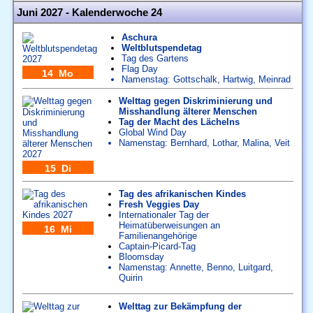
Juni 2027 - Kalenderwoche 24
Aschura
Weltblutspendetag
Tag des Gartens
Flag Day
14 Mo
Namenstag:
Gottschalk
,
Hartwig
,
Meinrad
Welttag gegen Diskriminierung und
Misshandlung älterer Menschen
Tag der Macht des Lächelns
Global Wind Day
Namenstag:
Bernhard
,
Lothar
,
Malina
,
Veit
15 Di
Tag des afrikanischen Kindes
Fresh Veggies Day
Internationaler Tag der
Heimatüberweisungen an
16 Mi
Familienangehörige
Captain-Picard-Tag
Bloomsday
Namenstag:
Annette
,
Benno
,
Luitgard
,
Quirin
Welttag zur Bekämpfung der