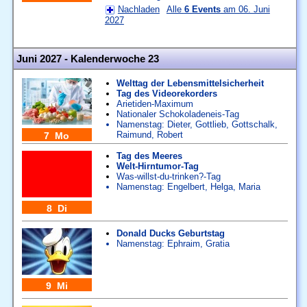
Nachladen
Alle
6 Events
am 06. Juni
2027
Juni 2027 - Kalenderwoche 23
Welttag der Lebensmittelsicherheit
Tag des Videorekorders
Arietiden-Maximum
Nationaler Schokoladeneis-Tag
Namenstag:
Dieter
,
Gottlieb
,
Gottschalk
,
Raimund
,
Robert
7 Mo
Tag des Meeres
Welt-Hirntumor-Tag
Was-willst-du-trinken?-Tag
Namenstag:
Engelbert
,
Helga
,
Maria
8 Di
Donald Ducks Geburtstag
Namenstag:
Ephraim
,
Gratia
9 Mi