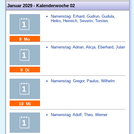
Januar 2029 - Kalenderwoche 02
Namenstag:
Erhard
,
Gudrun
,
Gudula
,
Heiko
,
Heinrich
,
Severin
,
Torsten
8 Mo
Namenstag:
Adrian
,
Alicja
,
Eberhard
,
Julan
9 Di
Namenstag:
Gregor
,
Paulus
,
Wilhelm
10 Mi
Namenstag:
Adolf
,
Theo
,
Werner