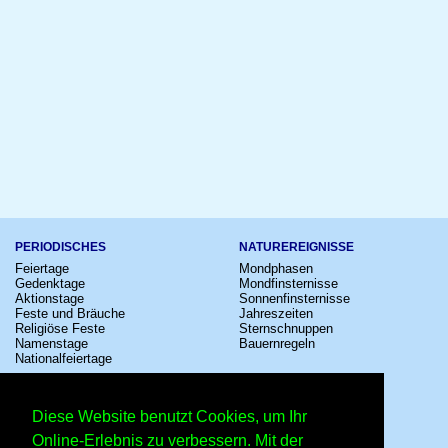
PERIODISCHES
NATUREREIGNISSE
Feiertage
Mondphasen
Gedenktage
Mondfinsternisse
Aktionstage
Sonnenfinsternisse
Feste und Bräuche
Jahreszeiten
Religiöse Feste
Sternschnuppen
Namenstage
Bauernregeln
Nationalfeiertage
KULTUR
SONSTIGE
Konzerte
Zeitumstellung
Diese Website benutzt Cookies, um Ihr
Kinostarts
Sternzeichen
Festivals
Schalttage
Online-Erlebnis zu verbessern. Mit der