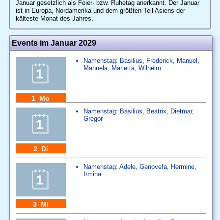
Januar gesetzlich als Feier- bzw. Ruhetag anerkannt. Der Januar
ist in Europa, Nordamerika und dem größten Teil Asiens der
kälteste Monat des Jahres.
Events im Januar 2029
Namenstag:
Basilius
,
Frederick
,
Manuel
,
Manuela
,
Marietta
,
Wilhelm
1 Mo
Namenstag:
Basilius
,
Beatrix
,
Dietmar
,
Gregor
2 Di
Namenstag:
Adele
,
Genovefa
,
Hermine
,
Irmina
3 Mi