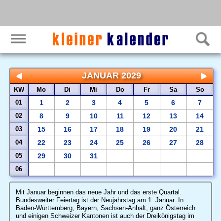
JANUAR 2029
KW
Mo
Di
Mi
Do
Fr
Sa
So
01
1
2
3
4
5
6
7
02
8
9
10
11
12
13
14
03
15
16
17
18
19
20
21
04
22
23
24
25
26
27
28
05
29
30
31
06
Mit Januar beginnen das neue Jahr und das erste Quartal.
Bundesweiter Feiertag ist der Neujahrstag am 1. Januar. In
Baden-Württemberg, Bayern, Sachsen-Anhalt, ganz Österreich
und einigen Schweizer Kantonen ist auch der Dreikönigstag im