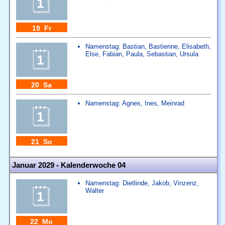
19 Fr
Namenstag:
Bastian
,
Bastienne
,
Elisabeth
,
Else
,
Fabian
,
Paula
,
Sebastian
,
Ursula
20 Sa
Namenstag:
Agnes
,
Ines
,
Meinrad
21 So
Januar 2029 - Kalenderwoche 04
Namenstag:
Dietlinde
,
Jakob
,
Vinzenz
,
Walter
22 Mo