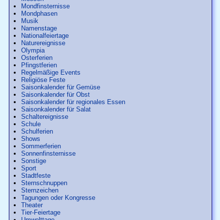
Mondfinsternisse
Mondphasen
Musik
Namenstage
Nationalfeiertage
Naturereignisse
Olympia
Osterferien
Pfingstferien
Regelmäßige Events
Religiöse Feste
Saisonkalender für Gemüse
Saisonkalender für Obst
Saisonkalender für regionales Essen
Saisonkalender für Salat
Schaltereignisse
Schule
Schulferien
Shows
Sommerferien
Sonnenfinsternisse
Sonstige
Sport
Stadtfeste
Sternschnuppen
Sternzeichen
Tagungen oder Kongresse
Theater
Tier-Feiertage
Umwelttage