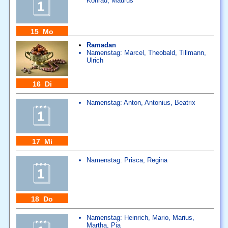
Konrad
,
Maurus
15 Mo
Ramadan
Namenstag:
Marcel
,
Theobald
,
Tillmann
,
Ulrich
16 Di
Namenstag:
Anton
,
Antonius
,
Beatrix
17 Mi
Namenstag:
Prisca
,
Regina
18 Do
Namenstag:
Heinrich
,
Mario
,
Marius
,
Martha
,
Pia