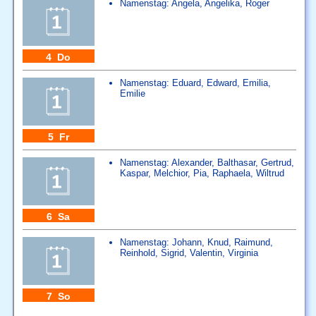
Namenstag:
Angela
,
Angelika
,
Roger
4 Do
Namenstag:
Eduard
,
Edward
,
Emilia
,
Emilie
5 Fr
Namenstag:
Alexander
,
Balthasar
,
Gertrud
,
Kaspar
,
Melchior
,
Pia
,
Raphaela
,
Wiltrud
6 Sa
Namenstag:
Johann
,
Knud
,
Raimund
,
Reinhold
,
Sigrid
,
Valentin
,
Virginia
7 So