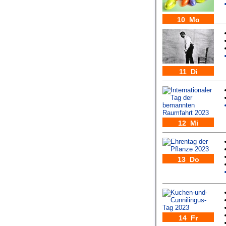
10 Mo
11 Di
12 Mi
13 Do
14 Fr