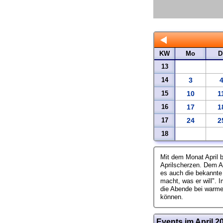
KW
Mo
D
13
14
3
15
10
1
16
17
1
17
24
2
18
Mit dem Monat April b
Aprilscherzen. Dem A
es auch die bekannte B
macht, was er will". 
die Abende bei warme
können.
Events im April 2