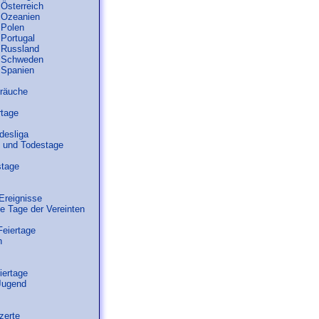
 Österreich
n Ozeanien
 Polen
 Portugal
n Russland
n Schweden
n Spanien
Bräuche
rtage
desliga
 und Todestage
stage
Ereignisse
le Tage der Vereinten
Feiertage
n
iertage
Jugend
zerte