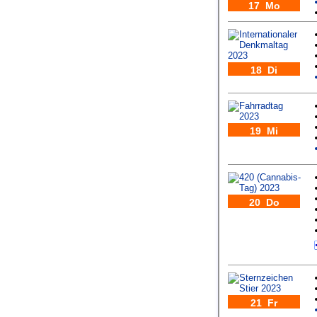
17 Mo
18 Di
19 Mi
20 Do
21 Fr