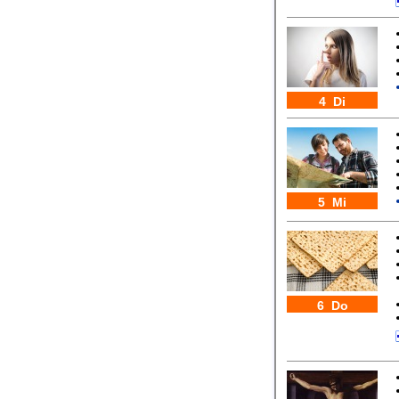
4 Di
5 Mi
6 Do