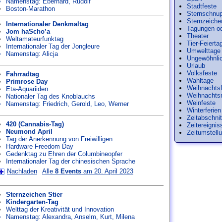
Namenstag:
Eberhard
,
Rudolf
Stadtfeste
Boston-Marathon
Sternschnu
Sternzeiche
Internationaler Denkmaltag
Tagungen o
Jom haScho’a
Theater
Weltamateurfunktag
Tier-Feierta
Internationaler Tag der Jongleure
Umwelttage
Namenstag:
Alicja
Ungewöhnlic
Urlaub
Volksfeste
Fahrradtag
Wahltage
Primrose Day
Weihnachtsf
Eta-Aquariiden
Weihnachts
Nationaler Tag des Knoblauchs
Weinfeste
Namenstag:
Friedrich
,
Gerold
,
Leo
,
Werner
Winterferien
Zeitabschnit
420 (Cannabis-Tag)
Zeitereignis
Neumond April
Zeitumstell
Tag der Anerkennung von Freiwilligen
Hardware Freedom Day
Gedenktag zu Ehren der Columbineopfer
Internationaler Tag der chinesischen Sprache
Nachladen
Alle
8 Events
am 20. April 2023
Sternzeichen Stier
Kindergarten-Tag
Welttag der Kreativität und Innovation
Namenstag:
Alexandra
,
Anselm
,
Kurt
,
Milena