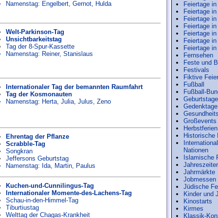
Namenstag:
Engelbert
,
Gernot
,
Hulda
Feiertage in
Feiertage i
Feiertage in
Feiertage in
Welt-Parkinson-Tag
Feiertage i
Unsichtbarkeitstag
Feiertage i
Tag der 8-Spur-Kassette
Feiertage i
Namenstag:
Reiner
,
Stanislaus
Fernsehen
Feste und 
Festivals
Fiktive Feie
Fußball
Internationaler Tag der bemannten Raumfahrt
Fußball-Bun
Tag der Kosmonauten
Geburtstage
Namenstag:
Herta
,
Julia
,
Julus
,
Zeno
Gedenktage
Gesundheit
Großevents
Herbstferien
Historische 
Ehrentag der Pflanze
Internationa
Scrabble-Tag
Nationen
Songkran
Islamische 
Jeffersons Geburtstag
Jahreszeite
Namenstag:
Ida
,
Martin
,
Paulus
Jahrmärkte
Jobmessen
Kuchen-und-Cunnilingus-Tag
Jüdische Fe
Internationaler Momente-des-Lachens-Tag
Kinder und 
Schau-in-den-Himmel-Tag
Kinostarts
Tiburtiustag
Kirmes
Welttag der Chagas-Krankheit
Klassik-Kon