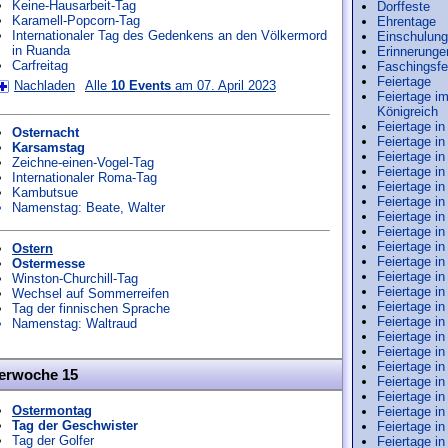
Keine-Hausarbeit-Tag
Dorffeste
Karamell-Popcorn-Tag
Ehrentage
Internationaler Tag des Gedenkens an den Völkermord
Einschulung
in Ruanda
Erinnerunge
Carfreitag
Faschingsfe
Feiertage
Nachladen
Alle
10 Events
am 07. April 2023
Feiertage im
Königreich
Feiertage in
Osternacht
Feiertage i
Karsamstag
Feiertage in
Zeichne-einen-Vogel-Tag
Feiertage in
Internationaler Roma-Tag
Feiertage in
Kambutsue
Feiertage in
Namenstag:
Beate
,
Walter
Feiertage i
Feiertage i
Feiertage i
Ostern
Feiertage i
Ostermesse
Feiertage in
Winston-Churchill-Tag
Feiertage i
Wechsel auf Sommerreifen
Feiertage in
Tag der finnischen Sprache
Feiertage i
Namenstag:
Waltraud
Feiertage in
Feiertage i
Feiertage in
derwoche 15
Feiertage in 
Feiertage in
Ostermontag
Feiertage in
Tag der Geschwister
Feiertage i
Tag der Golfer
Feiertage i