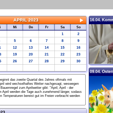
APRIL 2023
16.04. Kom
i
Mi
Do
Fr
Sa
So
1
2
4
5
6
7
8
9
1
12
13
14
15
16
8
19
20
21
22
23
5
26
27
28
29
30
09.04. Oster
eginnt das zweite Quartal des Jahres oftmals mit
pril wird wechselhaftes Wetter nachgesagt, weswegen
auernregel zum Aprilwetter gibt: "April, April - der
Im April werden die Tage auch zunehmend länger, sodass
n Temperaturen bereist gut im Freien verbracht werden
023