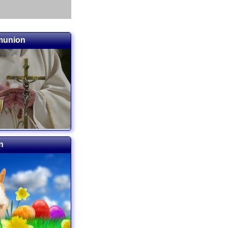
munion
n