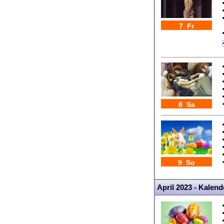
7 Fr
8 Sa
9 So
April 2023 - Kalen