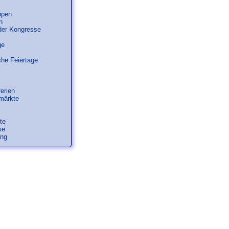
ppen
n
der Kongresse
ge
he Feiertage
erien
märkte
te
se
ung