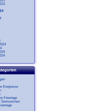
023
023
24
4
4
2024
24
024
024
tegorien
ngen
he Ereignisse
n
e
he Feiertage
 Sternzeichen
Feiertage