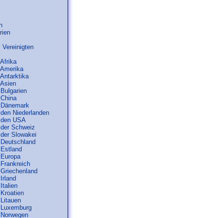
n
rien
 Vereinigten
 Afrika
n Amerika
 Antarktika
 Asien
 Bulgarien
 China
n Dänemark
n den Niederlanden
n den USA
n der Schweiz
 der Slowakei
n Deutschland
 Estland
n Europa
 Frankreich
n Griechenland
 Irland
Italien
 Kroatien
 Litauen
n Luxemburg
n Norwegen