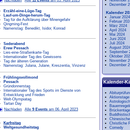
Nachladen
Alle
11 Events
am 03. April 2023
November 2
Dezember 2
Erzähl-eine-Lüge-Tag
Kalender 20
Lauf-um-Dinge-herum-Tag
Januar 2024
Tag für die Aufklärung über Minengefahr
Februar 202
Qingming-Fest
März 2024
Namenstag:
Benedikt
,
Isidor
,
Konrad
April 2024
Mai 2024
Juni 2024
Juli 2024
Sederabend
August 202
Erew Pessach
September 
Lies-eine-Straßenkarte-Tag
Oktober 20
Internationaler Tag des Gewissens
November 2
Tag der älteren Generation
Dezember 2
Namenstag:
Julana
,
Julane
,
Kreszentia
,
Vinzenz
Frühlingsvollmond
Pessach
Kalender-Ka
Gründonnerstag
Internationaler Tag des Sports im Dienste von
Abiturprüfu
Entwicklung und Frieden
Aktionstage
Welt-Olympiatag
Astrologisc
Tartan Day
Bauernregel
Nachladen
Alle
9 Events
am 06. April 2023
Brückentag
Buddhistisc
Chinesische
Karfreitag
Christliche 
Weltgesundheitstag
Comedy