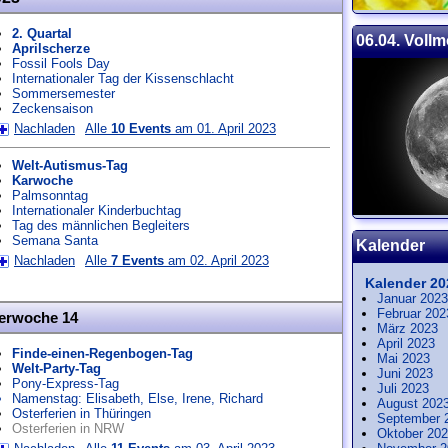
2. Quartal
06.04. Voll
Aprilscherze
Fossil Fools Day
Internationaler Tag der Kissenschlacht
Sommersemester
Zeckensaison
Nachladen
Alle
10 Events
am 01. April 2023
Welt-Autismus-Tag
Karwoche
Palmsonntag
Internationaler Kinderbuchtag
Tag des männlichen Begleiters
Semana Santa
Kalender
Nachladen
Alle
7 Events
am 02. April 2023
Kalender 20
Januar 2023
Februar 202
derwoche 14
März 2023
April 2023
Finde-einen-Regenbogen-Tag
Mai 2023
Welt-Party-Tag
Juni 2023
Pony-Express-Tag
Juli 2023
Namenstag:
Elisabeth
,
Else
,
Irene
,
Richard
August 202
Osterferien in Thüringen
September 
Osterferien in NRW
Oktober 20