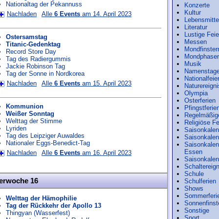
Nationaltag der Pekannuss
Konzerte
Kultur
Nachladen
Alle
6 Events
am 14. April 2023
Lebensmitte
Literatur
Lustige Feie
Ostersamstag
Messen
Titanic-Gedenktag
Mondfinster
Record Store Day
Mondphase
Tag des Radiergummis
Musik
Jackie Robinson Tag
Namenstag
Tag der Sonne in Nordkorea
Nationalfeie
Nachladen
Alle
6 Events
am 15. April 2023
Naturereign
Olympia
Osterferien
Kommunion
Pfingstferie
Weißer Sonntag
Regelmäßig
Welttag der Stimme
Religiöse F
Lyriden
Saisonkalen
Tag des Leipziger Auwaldes
Saisonkalen
Nationaler Eggs-Benedict-Tag
Saisonkalend
Essen
Nachladen
Alle
6 Events
am 16. April 2023
Saisonkalend
Schaltereig
Schule
derwoche 16
Schulferien
Shows
Sommerferi
Welttag der Hämophilie
Sonnenfinst
Tag der Rückkehr der Apollo 13
Sonstige
Thingyan (Wasserfest)
Sport