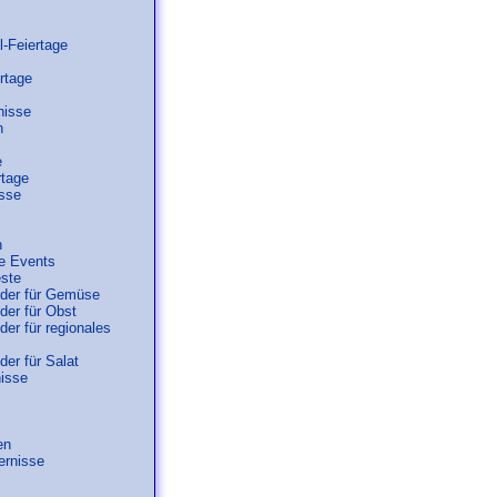
l-Feiertage
rtage
nisse
n
e
rtage
isse
n
e Events
este
der für Gemüse
der für Obst
er für regionales
er für Salat
nisse
en
ernisse