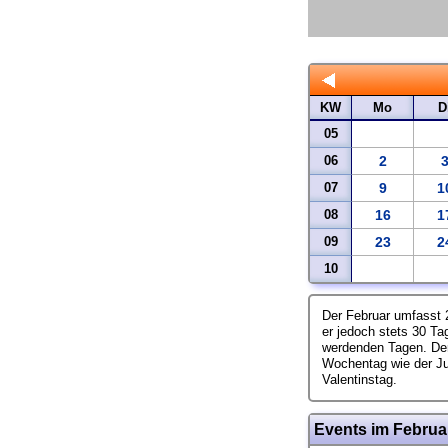
KW
Mo
D
05
06
2
07
9
1
08
16
1
09
23
2
10
Der Februar umfasst 
er jedoch stets 30 Tag
werdenden Tagen. Der
Wochentag wie der Jun
Valentinstag.
Events im Februa