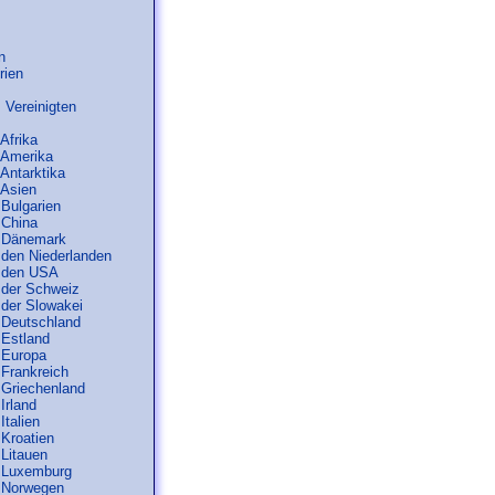
n
rien
 Vereinigten
 Afrika
n Amerika
 Antarktika
 Asien
 Bulgarien
 China
n Dänemark
n den Niederlanden
n den USA
n der Schweiz
 der Slowakei
n Deutschland
 Estland
n Europa
 Frankreich
n Griechenland
 Irland
Italien
 Kroatien
 Litauen
n Luxemburg
n Norwegen