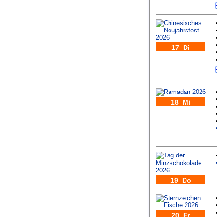
17 Di
18 Mi
19 Do
20 Fr