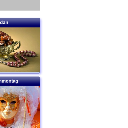
adan
enmontag