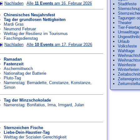
Nachladen
Alle
11 Events
am 16. Februar 2026
Stadtfeste
Sternschnu
Sternzeiche
Chinesisches Neujahrsfest
Tagungen o
Tag der grundlosen Nettigkeiten
Theater
Mardi Gras
Tier-Feierta
Neumond Februar
Umwelttage
Welttag der Resilienz im Tourismus
Ungewöhnlic
Faschingsdienstag
Urlaub
Nachladen
Alle
10 Events
am 17. Februar 2026
Volksfeste
Wahltage
Weihnachtsf
Ramadan
Weihnachts
Fastenzeit
Weinfeste
Aschermittwoch
Winterferien
Nationaltag der Batterie
Zeitabschnit
Pluto-Tag
Zeitereignis
Namenstag:
Bernadette
,
Constanze
,
Konstanze
,
Zeitumstell
Simon
Tag der Minzschokolade
Namenstag:
Bonifatius
,
Irma
,
Irmgard
,
Julan
Sternzeichen Fische
Liebe-Dein-Haustier-Tag
Welttag der Sozialen Gerechtigkeit