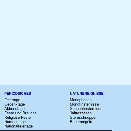
PERIODISCHES
NATUREREIGNISSE
Feiertage
Mondphasen
Gedenktage
Mondfinsternisse
Aktionstage
Sonnenfinsternisse
Feste und Bräuche
Jahreszeiten
Religiöse Feste
Sternschnuppen
Namenstage
Bauernregeln
Nationalfeiertage