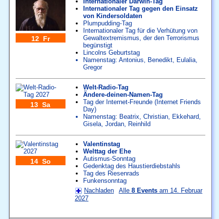
Internationaler Darwin-Tag
Internationaler Tag gegen den Einsatz
von Kindersoldaten
Plumpudding-Tag
Internationaler Tag für die Verhütung von
Gewaltextremismus, der den Terrorismus
12 Fr
begünstigt
Lincolns Geburtstag
Namenstag:
Antonius
,
Benedikt
,
Eulalia
,
Gregor
Welt-Radio-Tag
Ändere-deinen-Namen-Tag
Tag der Internet-Freunde (Internet Friends
13 Sa
Day)
Namenstag:
Beatrix
,
Christian
,
Ekkehard
,
Gisela
,
Jordan
,
Reinhild
Valentinstag
Welttag der Ehe
Autismus-Sonntag
14 So
Gedenktag des Haustierdiebstahls
Tag des Riesenrads
Funkensonntag
Nachladen
Alle
8 Events
am 14. Februar
2027