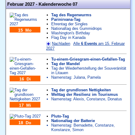
Februar 2027 - Kalenderwoche 07
Tag des Regenwurms
Parinirvana-Tag
Ehrentag der Singles
Nationaltag des Gummidrops
15 Mo
Washington's Birthday
Flag Day in Kanada
Nachladen
Alle
6 Events
am 15. Februar
2027
Tu-einem-Griesgram-einen-Gefallen-Tag
Tag der Mandel
Tag der Wiederherstellung der Souveränität
in Litauen
Namenstag:
Julana
,
Pamela
16 Di
Tag der grundlosen Nettigkeiten
Welttag der Resilienz im Tourismus
Namenstag:
Alexis
,
Constanze
,
Donatus
17 Mi
Pluto-Tag
Nationaltag der Batterie
18 Do
Namenstag:
Bernadette
,
Constanze
,
Konstanze
,
Simon