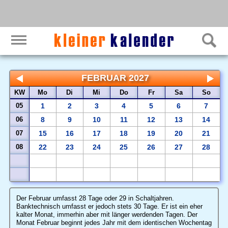
FEBRUAR 2027
KW
Mo
Di
Mi
Do
Fr
Sa
So
05
1
2
3
4
5
6
7
06
8
9
10
11
12
13
14
07
15
16
17
18
19
20
21
08
22
23
24
25
26
27
28
Der Februar umfasst 28 Tage oder 29 in Schaltjahren.
Banktechnisch umfasst er jedoch stets 30 Tage. Er ist ein eher
kalter Monat, immerhin aber mit länger werdenden Tagen. Der
Monat Februar beginnt jedes Jahr mit dem identischen Wochentag