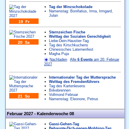
Tag der Minzschokolade
Namenstag:
Bonifatius
,
Irma
,
Irmgard
,
Julan
19 Fr
Sternzeichen Fische
Welttag der Sozialen Gerechtigkeit
Liebe-Dein-Haustier-Tag
20 Sa
Tag des Kirschkuchens
Chinesisches Laternenfest
Magha Puja
Nachladen
Alle
6 Events
am 20. Februar
2027
Internationaler Tag der Muttersprache
Welttag des Fremdenführers
Tag des Kartenlesens
Biikebrennen
Vollmond Februar
21 So
Namenstag:
Eleonore
,
Petrus
Februar 2027 - Kalenderwoche 08
Gassi-Gehen-Tag
Behaupte-Dich-gegen-Mobbing-Tag