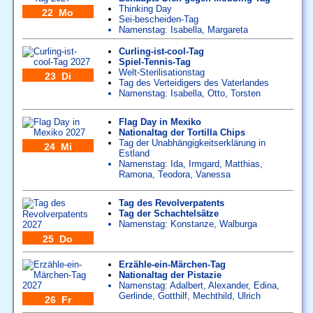
Thinking Day
22 Mo
Sei-bescheiden-Tag
Namenstag:
Isabella
,
Margareta
Curling-ist-cool-Tag
Spiel-Tennis-Tag
Welt-Sterilisationstag
23 Di
Tag des Verteidigers des Vaterlandes
Namenstag:
Isabella
,
Otto
,
Torsten
Flag Day in Mexiko
Nationaltag der Tortilla Chips
Tag der Unabhängigkeitserklärung in
24 Mi
Estland
Namenstag:
Ida
,
Irmgard
,
Matthias
,
Ramona
,
Teodora
,
Vanessa
Tag des Revolverpatents
Tag der Schachtelsätze
Namenstag:
Konstanze
,
Walburga
25 Do
Erzähle-ein-Märchen-Tag
Nationaltag der Pistazie
Namenstag:
Adalbert
,
Alexander
,
Edina
,
Gerlinde
,
Gotthilf
,
Mechthild
,
Ulrich
26 Fr