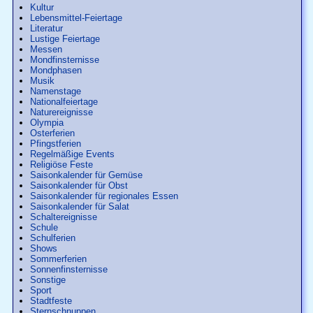
Kultur
Lebensmittel-Feiertage
Literatur
Lustige Feiertage
Messen
Mondfinsternisse
Mondphasen
Musik
Namenstage
Nationalfeiertage
Naturereignisse
Olympia
Osterferien
Pfingstferien
Regelmäßige Events
Religiöse Feste
Saisonkalender für Gemüse
Saisonkalender für Obst
Saisonkalender für regionales Essen
Saisonkalender für Salat
Schaltereignisse
Schule
Schulferien
Shows
Sommerferien
Sonnenfinsternisse
Sonstige
Sport
Stadtfeste
Sternschnuppen