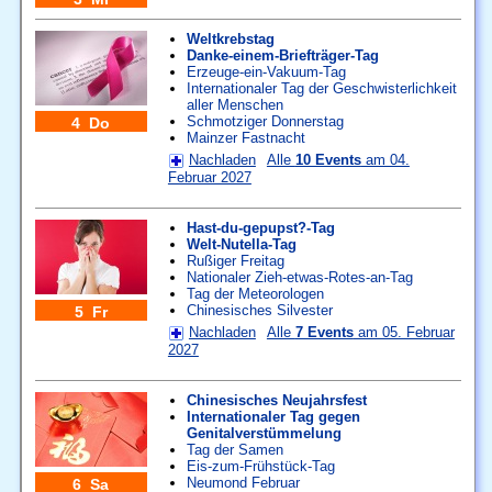
Weltkrebstag
Danke-einem-Briefträger-Tag
Erzeuge-ein-Vakuum-Tag
Internationaler Tag der Geschwisterlichkeit
aller Menschen
Schmotziger Donnerstag
4 Do
Mainzer Fastnacht
Nachladen
Alle
10 Events
am 04.
Februar 2027
Hast-du-gepupst?-Tag
Welt-Nutella-Tag
Rußiger Freitag
Nationaler Zieh-etwas-Rotes-an-Tag
Tag der Meteorologen
Chinesisches Silvester
5 Fr
Nachladen
Alle
7 Events
am 05. Februar
2027
Chinesisches Neujahrsfest
Internationaler Tag gegen
Genitalverstümmelung
Tag der Samen
Eis-zum-Frühstück-Tag
Neumond Februar
6 Sa