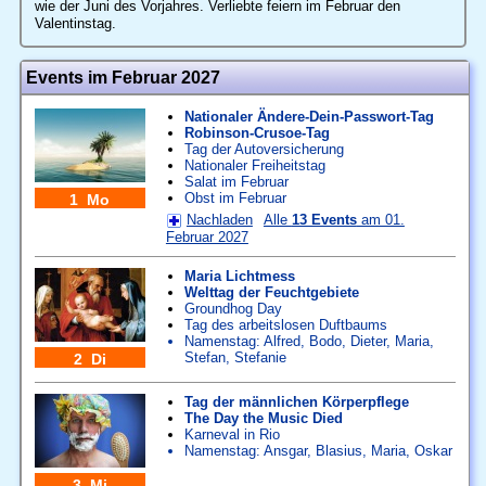
wie der Juni des Vorjahres. Verliebte feiern im Februar den
Valentinstag.
Events im Februar 2027
Nationaler Ändere-Dein-Passwort-Tag
Robinson-Crusoe-Tag
Tag der Autoversicherung
Nationaler Freiheitstag
Salat im Februar
Obst im Februar
1 Mo
Nachladen
Alle
13 Events
am 01.
Februar 2027
Maria Lichtmess
Welttag der Feuchtgebiete
Groundhog Day
Tag des arbeitslosen Duftbaums
Namenstag:
Alfred
,
Bodo
,
Dieter
,
Maria
,
Stefan
,
Stefanie
2 Di
Tag der männlichen Körperpflege
The Day the Music Died
Karneval in Rio
Namenstag:
Ansgar
,
Blasius
,
Maria
,
Oskar
3 Mi