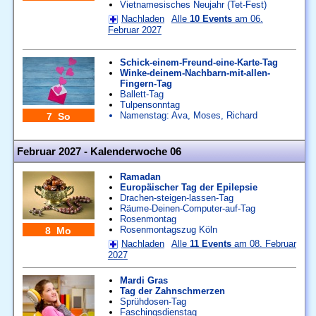
Vietnamesisches Neujahr (Tet-Fest)
Nachladen
Alle
10 Events
am 06.
Februar 2027
Schick-einem-Freund-eine-Karte-Tag
Winke-deinem-Nachbarn-mit-allen-
Fingern-Tag
Ballett-Tag
Tulpensonntag
Namenstag:
Ava
,
Moses
,
Richard
7 So
Februar 2027 - Kalenderwoche 06
Ramadan
Europäischer Tag der Epilepsie
Drachen-steigen-lassen-Tag
Räume-Deinen-Computer-auf-Tag
Rosenmontag
Rosenmontagszug Köln
8 Mo
Nachladen
Alle
11 Events
am 08. Februar
2027
Mardi Gras
Tag der Zahnschmerzen
Sprühdosen-Tag
Faschingsdienstag